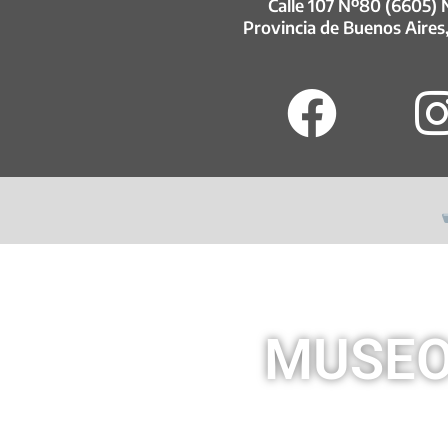
Calle 107 Nº80 (6605)
Provincia de Buenos Aires
MUSEO