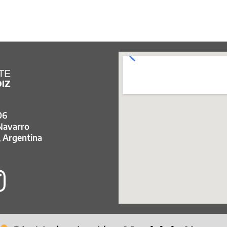
06
 Navarro
, Argentina