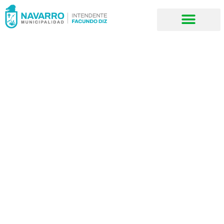
VECTORES
Las enfermedades
zoonoticas transmitidas por
vectores son una gran
amenaza para la salud
humana, causadas por
virus, bacterias y parásitos
transmitidas al ser humano,
como mosquitos, roedores
y plagas urbanas (moscas,
cucarachas, garrapatas,
etc.)