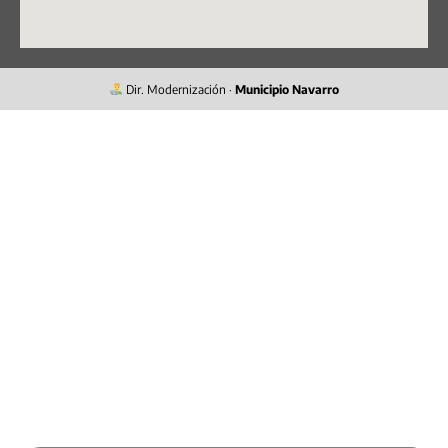
Dir. Modernización ·
Municipio Navarro
Hospital San
Antonio de Padua