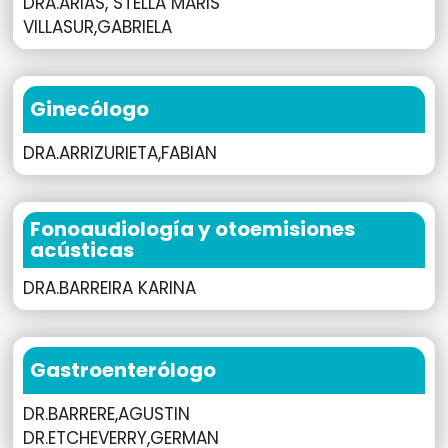
DRA.ARIAS, STELLA MARIS
VILLASUR,GABRIELA
Ginecólogo
DRA.ARRIZURIETA,FABIAN
Fonoaudiología y otoemisiones
acústicas
DRA.BARREIRA KARINA
Gastroenterólogo
DR.BARRERE,AGUSTIN
DR.ETCHEVERRY,GERMAN