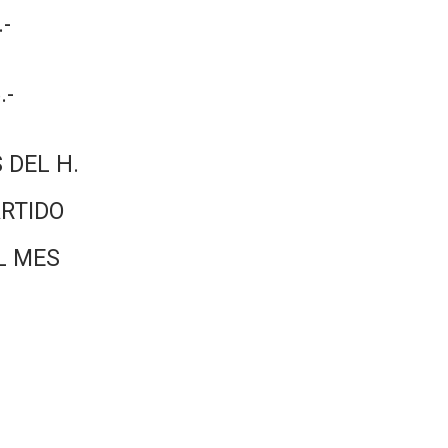
-
.-
 DEL H.
RTIDO
L MES