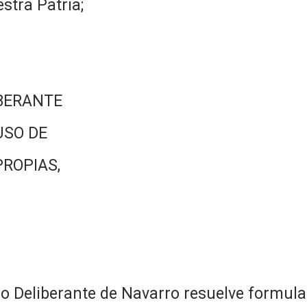
stra Patria;
BERANTE
USO DE
PROPIAS,
jo Deliberante de Navarro resuelve formul