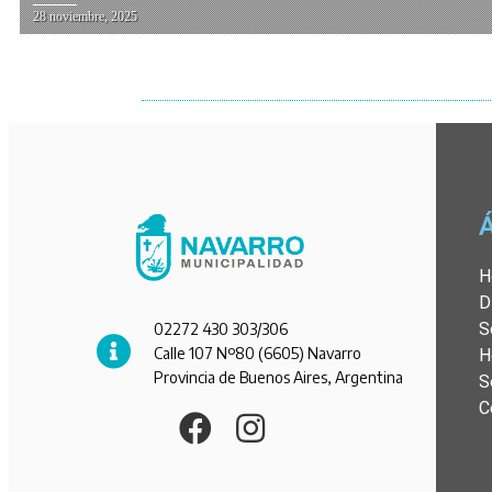
28 noviembre, 2025
H
D
S
02272 430 303/306
Calle 107 Nº80 (6605) Navarro
H
Provincia de Buenos Aires, Argentina
S
C