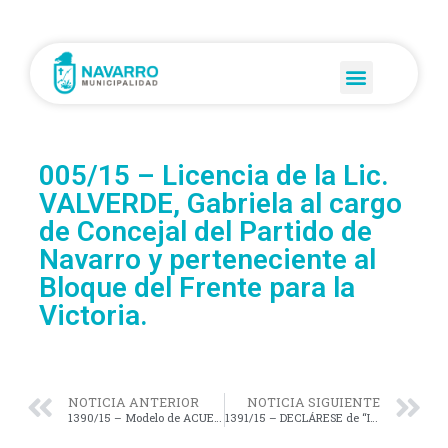
005/15 – Licencia de la Lic.
VALVERDE, Gabriela al cargo
de Concejal del Partido de
Navarro y perteneciente al
Bloque del Frente para la
Victoria.
NOTICIA ANTERIOR
NOTICIA SIGUIENTE
1390/15 – Modelo de ACUERDO, por el cual Vialidad Provincial pone al servicio de la Municipalidad de Navarro, una Pala Cargadora, para trabajos en caminos de tierra de la red provincial.
1391/15 – DECLÁRESE de “Interés Social” la Regularización Dominial de lotes de propiedad municipal ubicados en la localidad de Navarro.