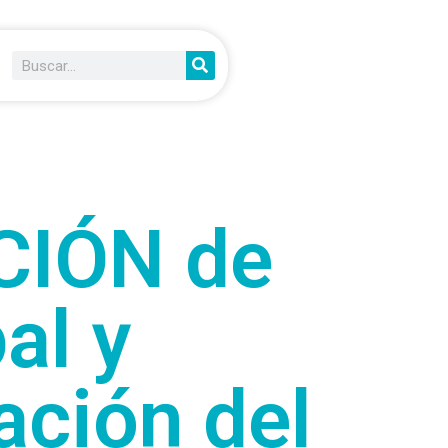
CIÓN de
al y
ración del