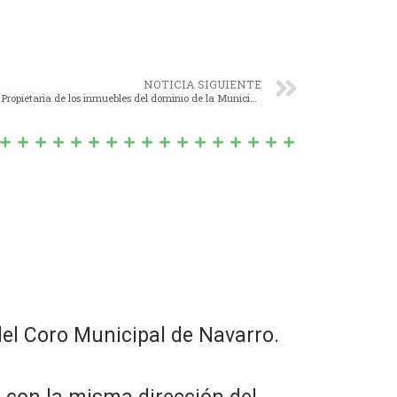
NOTICIA SIGUIENTE
1401/15 – Afectación al Programa Familia Propietaria de los inmuebles del dominio de la Municipalidad de Navarro, cuyo predio es identificado catastralmente como: Circunscripción 6; Sección A; Manzana 10; Parcelas 10, 11, 12, 13 y 14 de la localidad de J. J. Almeyra, Partido de Navarro.
el Coro Municipal de Navarro.