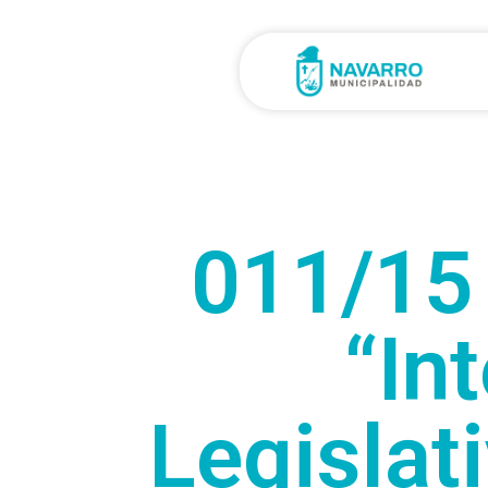
011/15
“In
Legislati