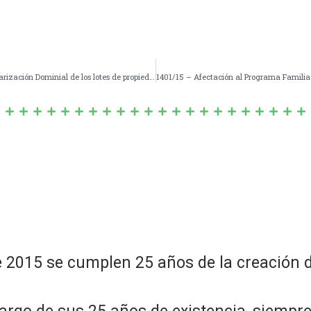
1400/15 – DECLARACION de “Interés Social” de la Regularización Dominial de los lotes de propiedad municipal ubicados en la localidad de Navarro.
e 2015 se cumplen 25 años de la creación d