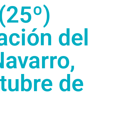
(25º)
ación del
Navarro,
tubre de