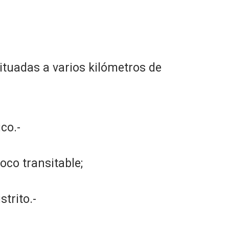
ituadas a varios kilómetros de
co.-
co transitable;
trito.-