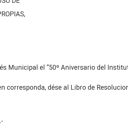
USO DE
PROPIAS,
s Municipal el “50º Aniversario del Institu
n corresponda, dése al Libro de Resolucion
-