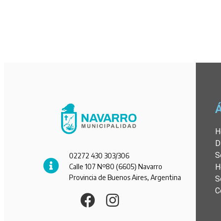
H
D
S
02272 430 303/306
Calle 107 Nº80 (6605) Navarro
H
Provincia de Buenos Aires, Argentina
S
C