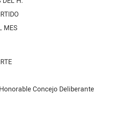
 DEL H.
RTIDO
L MES
ARTE
Honorable Concejo Deliberante