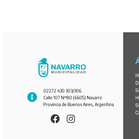
H
D
S
02272 430 303/306
Calle 107 Nº80 (6605) Navarro
H
Provincia de Buenos Aires, Argentina
S
C