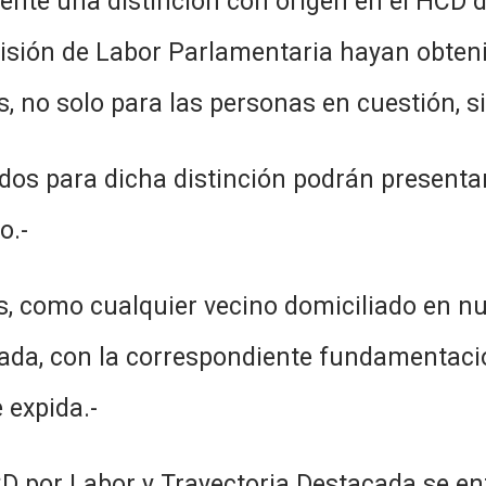
nte una distinción con origen en el HCD d
misión de Labor Parlamentaria hayan obtenid
s, no solo para las personas en cuestión, 
ados para dicha distinción podrán presenta
o.-
les, como cualquier vecino domiciliado en
nada, con la correspondiente fundamentaci
 expida.-
HCD por Labor y Trayectoria Destacada se en