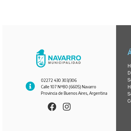
H
D
S
02272 430 303/306
Calle 107 Nº80 (6605) Navarro
H
Provincia de Buenos Aires, Argentina
S
C