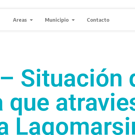
Areas
Municipio
Contacto
– Situación d
a que atravie
a Lagomarsin