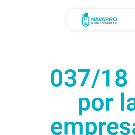
037/18 
por l
empres