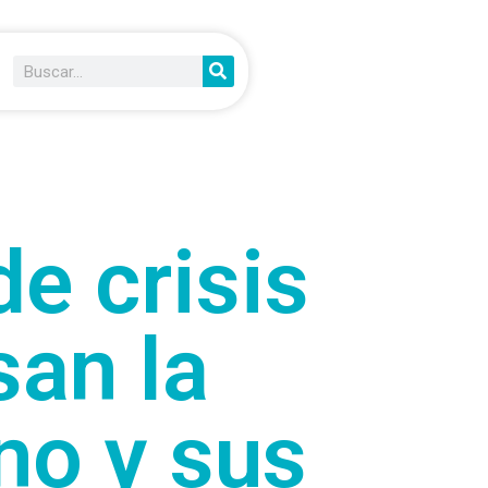
e crisis
san la
o y sus