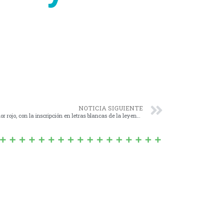
-
NOTICIA SIGUIENTE
038/18 – COLOCAR o PINTAR un banco color rojo, con la inscripción en letras blancas de la leyenda “En memoria de todas las mujeres asesinadas por quien decía amarlas”, en una plaza de cada localidad del Partido de Navarro;