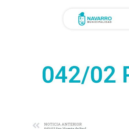
042/02 P
NOTICIA ANTERIOR
043/02 San Vicente de Paul