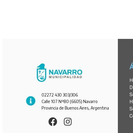
H
D
S
02272 430 303/306
Calle 107 Nº80 (6605) Navarro
H
Provincia de Buenos Aires, Argentina
S
C