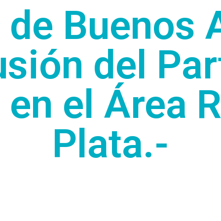
a de Buenos A
usión del Pa
 en el Área R
Plata.-