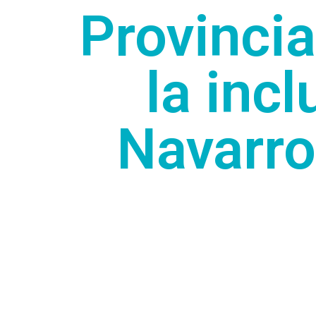
Provinci
la incl
Navarro