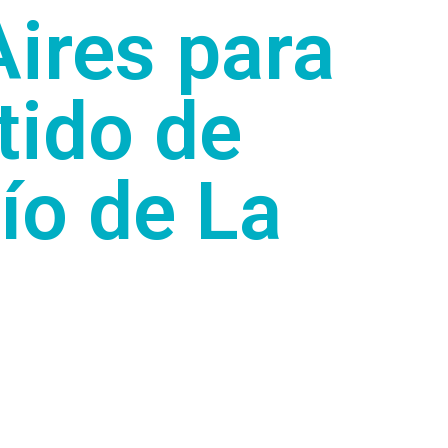
ires para
rtido de
ío de La