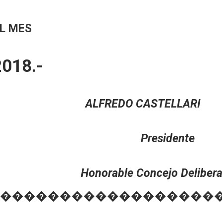
EL MES
018.-
O ALFREDO CASTELLARI
a Presidente
rante Honorable Concejo Delibera
������������������