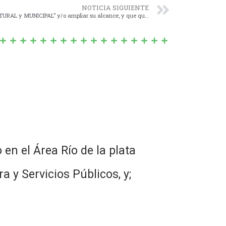
NOTICIA SIGUIENTE
046/18 – DECLARACIÓN de “INTERÉS CULTURAL y MUNICIPAL” y/o ampliar su alcance, y que quede extendida dicha declaración, si la Jornada se realizara de ahora en adelante, al Concurso “NAVARRO CANTA”.-
en el Área Río de la plata
a y Servicios Públicos, y;