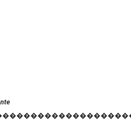
nte
�������������������