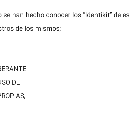
o se han hecho conocer los “Identikit” de e
stros de los mismos;
BERANTE
USO DE
PROPIAS,