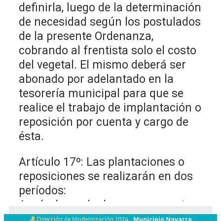
definirla, luego de la determinación
de necesidad según los postulados
de la presente Ordenanza,
cobrando al frentista solo el costo
del vegetal. El mismo deberá ser
abonado por adelantado en la
tesorería municipal para que se
realice el trabajo de implantación o
reposición por cuenta y cargo de
ésta.
Artículo 17º: Las plantaciones o
reposiciones se realizarán en dos
períodos:
A raíz desnuda de mayo a agosto, y
a raíz envasada durante el resto
Dirección de Modernización 2024 ·
Municipio Navarro