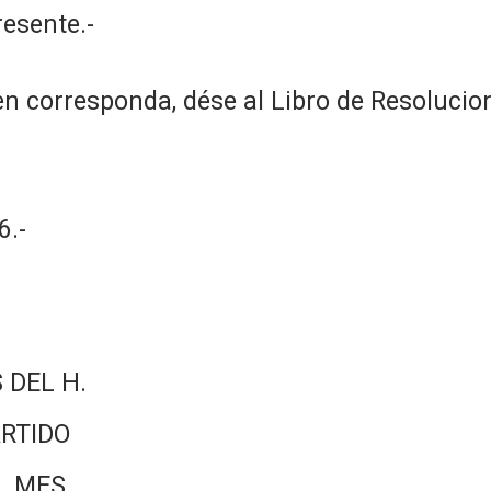
resente.-
n corresponda, dése al Libro de Resolucion
.-
 DEL H.
RTIDO
L MES