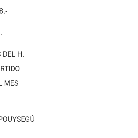
.-
.-
 DEL H.
RTIDO
L MES
 POUYSEGÚ