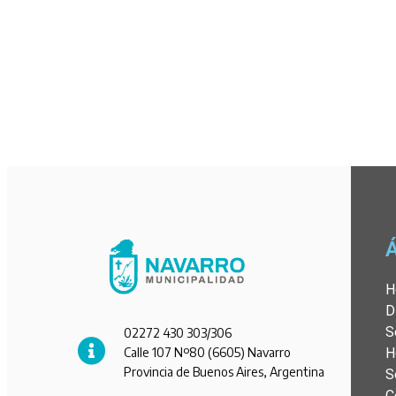
H
D
S
02272 430 303/306
Calle 107 Nº80 (6605) Navarro
H
Provincia de Buenos Aires, Argentina
S
C