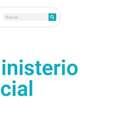
nisterio
cial