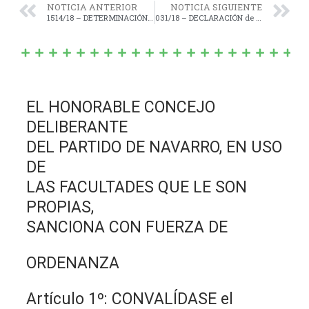
NOTICIA ANTERIOR
NOTICIA SIGUIENTE
1514/18 – DETERMINACIÓN Y DEMARCACIÓN de un lugar para Estacionamiento Exclusivo para la Sra. Liliana Olga ROMERO, en Calle 13 e/ 30 y 32 Nº 342.-
031/18 – DECLARACIÓN de “Interés Municipal y Legislativo” del “ENCUENTRO DE BANDAS DE MÚSICA”.-
EL HONORABLE CONCEJO
DELIBERANTE
DEL PARTIDO DE NAVARRO, EN USO
DE
LAS FACULTADES QUE LE SON
PROPIAS,
SANCIONA CON FUERZA DE
ORDENANZA
Artículo 1º: CONVALÍDASE el