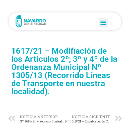
1617/21 – Modifiación de
los Artículos 2º; 3º y 4º de la
Ordenanza Municipal Nº
1305/13 (Recorrido Líneas
de Transporte en nuestra
localidad).
NOTICIA ANTERIOR
NOTICIA SIGUIENTE
Nº 1616/21 – Acceso Gratuito para las Personas con Discapacidad a los Espectáculos Públicos de carácter Artístico; Cultural; Deportivo; Recreativo y Turístico.
Nº 1618/21 – Establecer la Capacitación Integral en Materia Ambiental; Desarrollo Sostenible y Energía, a Empleados y Agentes Municipales en el Marco de la Ley Nº 27.592 (Ley Yolanda).