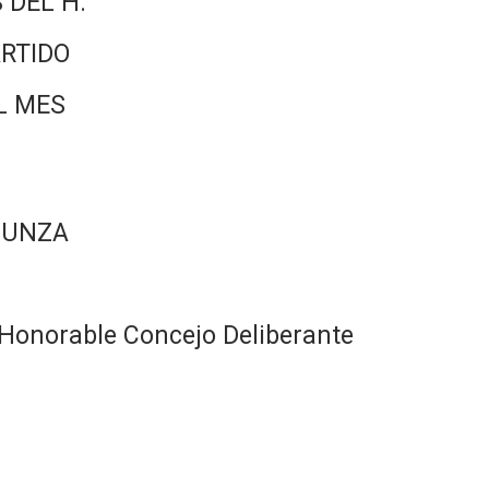
 DEL H.
RTIDO
L MES
CUNZA
Honorable Concejo Deliberante