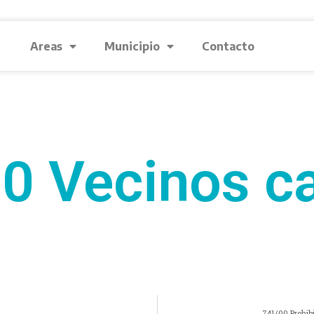
Areas
Municipio
Contacto
0 Vecinos ca
741/00 Prohibi