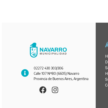
H
D
S
02272 430 303/306
Calle 107 Nº80 (6605) Navarro
H
Provincia de Buenos Aires, Argentina
S
C