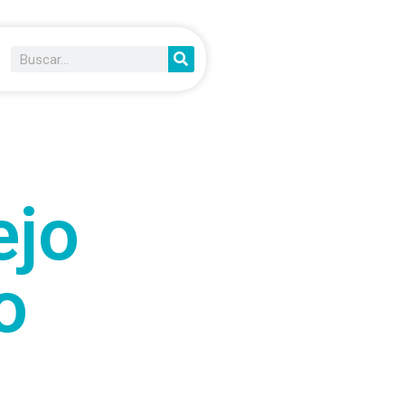
ejo
o