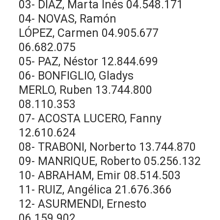
03- DÍAZ, Marta Inés 04.548.171
04- NOVAS, Ramón
LÓPEZ, Carmen 04.905.677
06.682.075
05- PAZ, Néstor 12.844.699
06- BONFIGLIO, Gladys
MERLO, Ruben 13.744.800
08.110.353
07- ACOSTA LUCERO, Fanny
12.610.624
08- TRABONI, Norberto 13.744.870
09- MANRIQUE, Roberto 05.256.132
10- ABRAHAM, Emir 08.514.503
11- RUIZ, Angélica 21.676.366
12- ASURMENDI, Ernesto
06.159.902