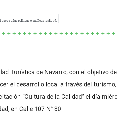
El intendente Facundo Diz acompañó el anuncio sobre el apoyo a las políticas científicas realizado por Kicillof Y Filmus
dad Turística de Navarro, con el objetivo d
ecer el desarrollo local a través del turism
acitación “Cultura de la Calidad” el día mié
ad, en Calle 107 N° 80.