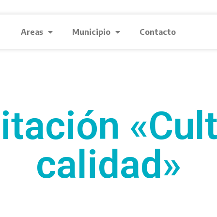
Areas
Municipio
Contacto
tación «Cul
calidad»