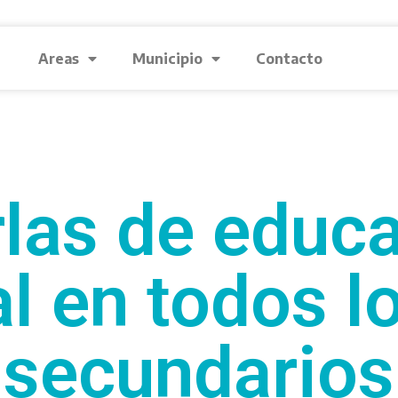
Areas
Municipio
Contacto
las de educ
l en todos lo
secundarios