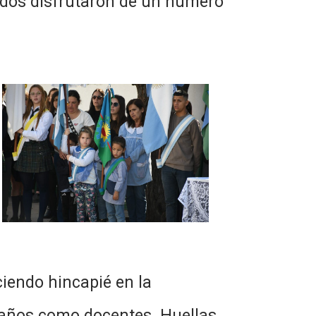
todos disfrutaron de un número
ciendo hincapié en la
s años como docentes. Huellas