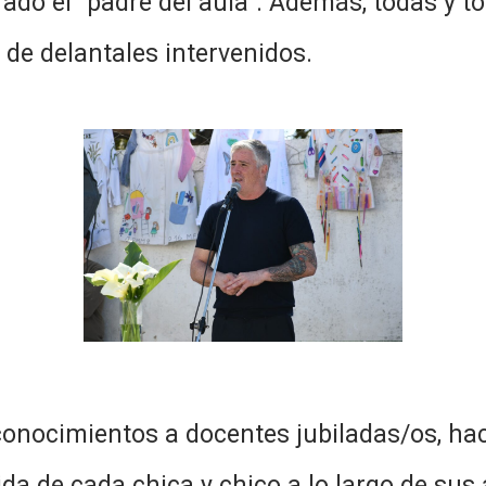
ado el “padre del aula”. Además, todas y 
e de delantales intervenidos.
econocimientos a docentes jubiladas/os, ha
ida de cada chica y chico a lo largo de su