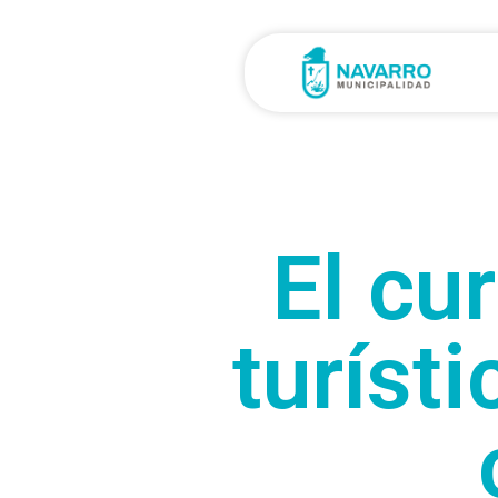
El cu
turíst