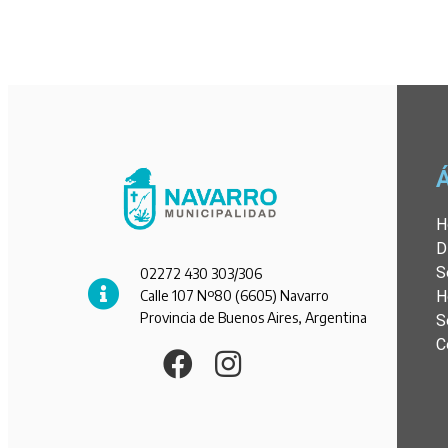
H
D
S
02272 430 303/306
Calle 107 Nº80 (6605) Navarro
H
Provincia de Buenos Aires, Argentina
S
C