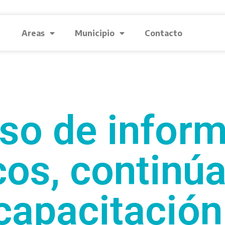
Areas
Municipio
Contacto
rso de infor
icos, continúa
capacitación