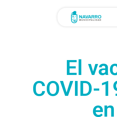
El va
COVID-19
en