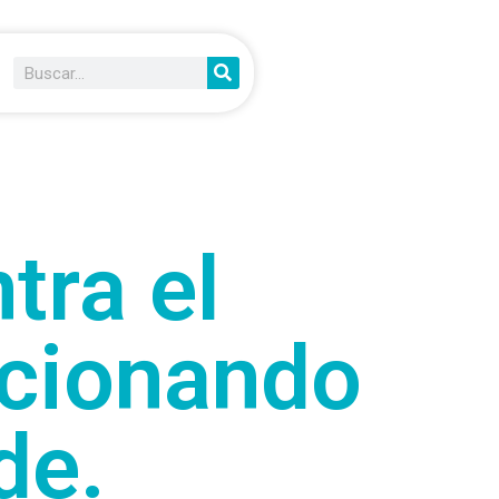
tra el
ncionando
de.