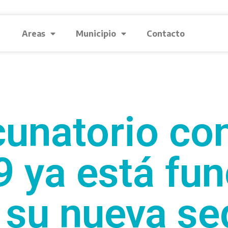
Areas
Municipio
Contacto
cunatorio con
 ya está fu
 su nueva se