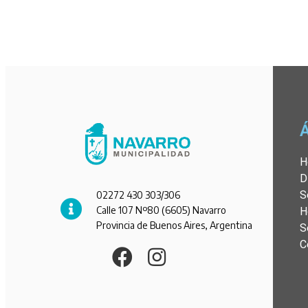
H
D
S
02272 430 303/306
Calle 107 Nº80 (6605) Navarro
H
Provincia de Buenos Aires, Argentina
S
C