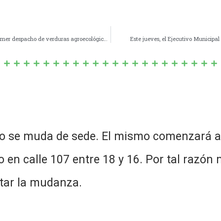
El hospital municipal San Antonio de Padua recibió el primer despacho de verduras agroecológicas cultivadas por la UTEP Navarro.
Este jueves, el Ejecutivo Municipal
lo se muda de sede. El mismo comenzará a
 en calle 107 entre 18 y 16. Por tal razón
itar la mudanza.