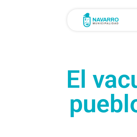
El vac
puebl