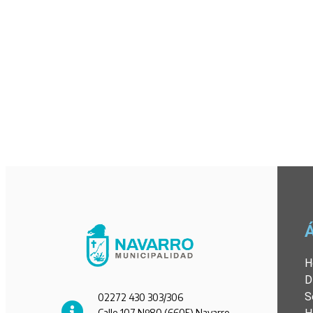
H
D
S
02272 430 303/306
Calle 107 Nº80 (6605) Navarro