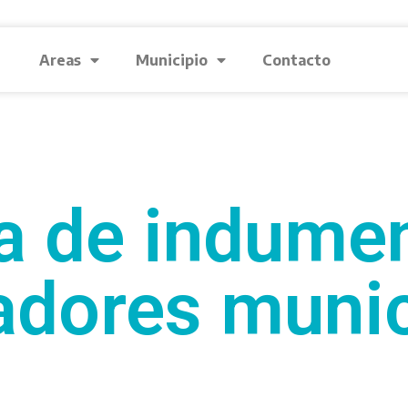
Areas
Municipio
Contacto
a de indumen
adores muni