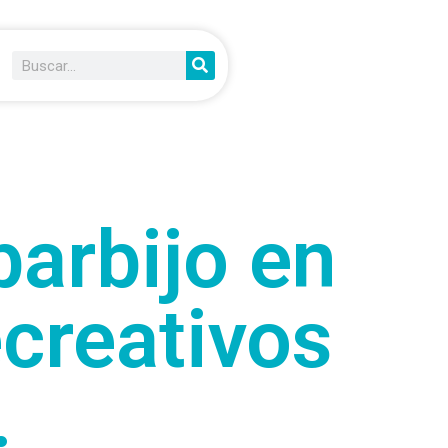
barbijo en
ecreativos
.