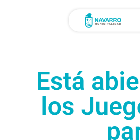
Está abie
los Jue
pa