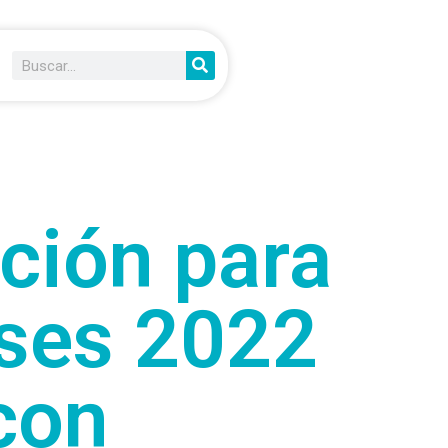
pción para
ses 2022
con