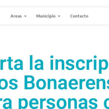
Areas
Municipio
Contacto
rta la inscri
gos Bonaeren
ra personas 