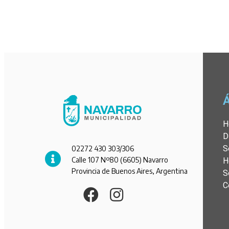
H
D
S
02272 430 303/306
Calle 107 Nº80 (6605) Navarro
H
Provincia de Buenos Aires, Argentina
S
C