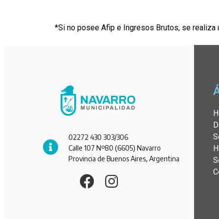
*Si no posee Afip e Ingresos Brutos, se realiza 
H
D
S
02272 430 303/306
Calle 107 Nº80 (6605) Navarro
H
Provincia de Buenos Aires, Argentina
S
C