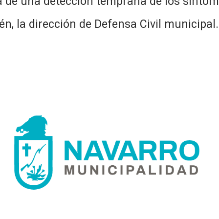
 de una detección temprana de los síntom
én, la dirección de Defensa Civil municipal.