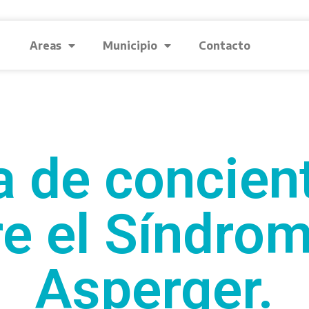
Areas
Municipio
Contacto
 de concien
e el Síndro
Asperger.