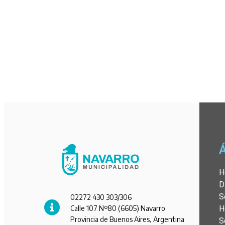
H
D
S
02272 430 303/306
Calle 107 Nº80 (6605) Navarro
H
Provincia de Buenos Aires, Argentina
S