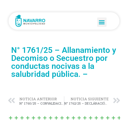
N° 1761/25 – Allanamiento y
Decomiso o Secuestro por
conductas nocivas a la
salubridad pública. –
NOTICIA ANTERIOR
NOTICIA SIGUIENTE
N° 1760/25 – CONVALIDACIÓN del Convenio “Consorcio Urbanístico”, suscripto con el Sr. Rubén Javier Laitano. –
N° 1762/25 – DECLÁRACIÓN de “Patrimonio Cultural Inmaterial” del partido de Navarro a las pilchas gauchas tradicionales. –