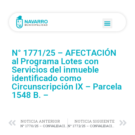
N° 1771/25 – AFECTACIÓN
al Programa Lotes con
Servicios del inmueble
identificado como
Circunscripción IX – Parcela
1548 B. –
NOTICIA ANTERIOR
NOTICIA SIGUIENTE
N° 1770/25 – CONVALIDACIÓN del Convenio “Consorcio Urbanístico”, suscripto con los Sres. Damaris Laitano; Jorge Miguel Laitano; Cintia Daiana Laitano y Marta Susana Cirone. –
N° 1772/25 – CONVALIDACIÓN del Convenio “Consorcio Urbanístico”, suscripto con los Sres. Nicolas Tieri; Rodrigo Damián Tieri; Pedro Octavio Fiondi y Juan Cruz Fiondi. –