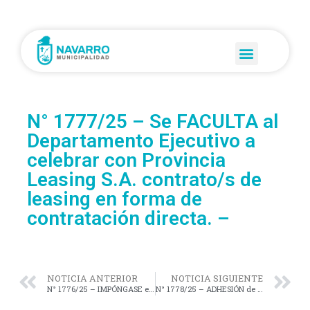
N° 1777/25 – Se FACULTA al
Departamento Ejecutivo a
celebrar con Provincia
Leasing S.A. contrato/s de
leasing en forma de
contratación directa. –
NOTICIA ANTERIOR
NOTICIA SIGUIENTE
N° 1776/25 – IMPÓNGASE el nombre de Pasaje Lucía Piccapietra a la calle 22 (Bartolomé Mitre) entre las calles 105 (La Paz) y 107 (Monseñor De Andrea. –
N° 1778/25 – ADHESIÓN de la Municipalidad de Navarro a la Ley Provincial N° 15.348, mediante la cual la Provincia de Buenos Aires adhiere a la Ley Nacional N° 27.709 (Ley Lucio). –