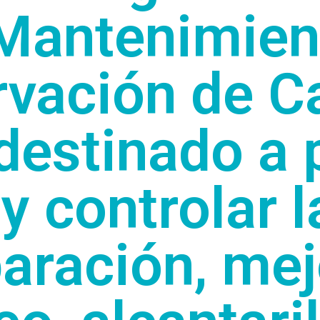
Mantenimien
vación de 
destinado a p
 y controlar l
paración, mej