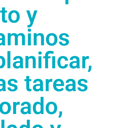
to y
Caminos
lanificar,
as tareas
orado,