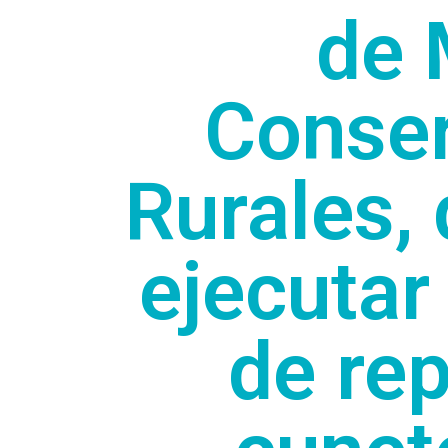
de 
Conser
Rurales, 
ejecutar
de re