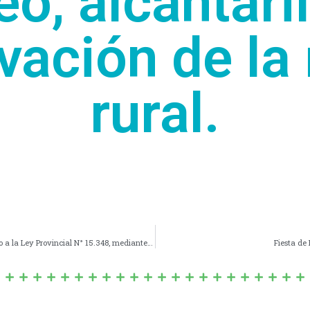
o, alcantari
ación de la 
rural.
N° 1778/25 – ADHESIÓN de la Municipalidad de Navarro a la Ley Provincial N° 15.348, mediante la cual la Provincia de Buenos Aires adhiere a la Ley Nacional N° 27.709 (Ley Lucio). –
Fiesta de