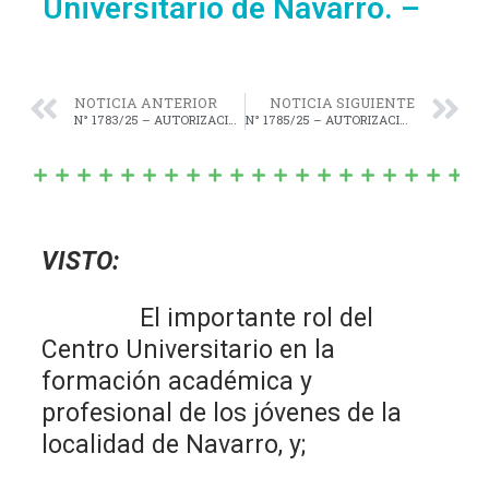
Universitario de Navarro. –
NOTICIA ANTERIOR
NOTICIA SIGUIENTE
N° 1783/25 – AUTORIZACIÓN para llamar a Licitación Pública para otorgar en concesión la explotación de los servicios de bufete, restaurante y cafetería en el local ubicado en el Microestadio Abel Salvatto. –
N° 1785/25 – AUTORIZACIÓN para llamar a Licitación Pública para otorgar en concesión el uso de los espacios destinados a la actividad comercial en el Complejo Turístico Laguna de Navarro. –
VISTO:
El importante rol del
Centro Universitario en la
formación académica y
profesional de los jóvenes de la
localidad de Navarro, y;