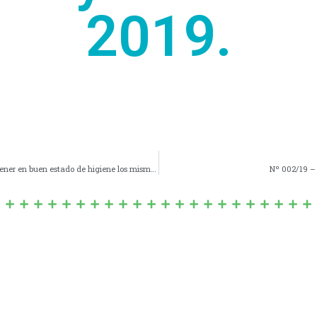
2019.
1522/19 – Propietarios de terrenos baldíos deberán mantener en buen estado de higiene los mismos (prevención Hantavirus).
Nº 002/19 –