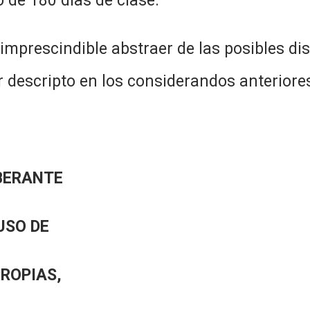
 de 180 días de clase.
e abstraer de las posibles disputas
r descripto en los considerandos anteriores
BERANTE
USO DE
PROPIAS,