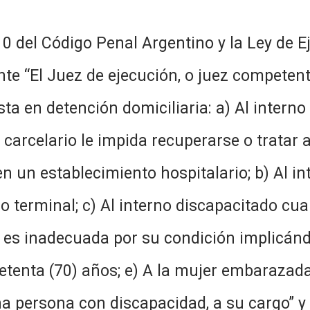
 Penal Argentino y la Ley de Ejecuc
te “El Juez de ejecución, o juez competent
a en detención domiciliaria: a) Al intern
to carcelario le impida recuperarse o trata
n un establecimiento hospitalario; b) Al i
 terminal; c) Al interno discapacitado cuan
o es inadecuada por su condición implicán
setenta (70) años; e) A la mujer embarazada
na persona con discapacidad, a su cargo” 