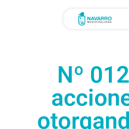
Nº 012
accione
otorgand