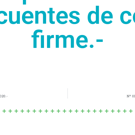
ncuentes de 
firme.-
020.-
Nº 0