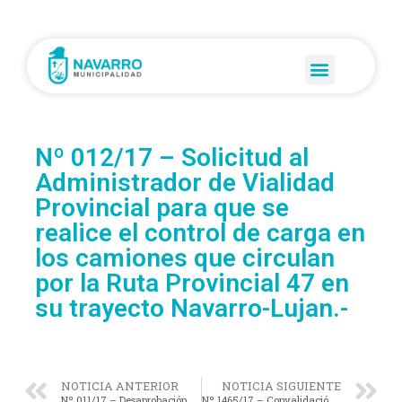
Nº 012/17 – Solicitud al
Administrador de Vialidad
Provincial para que se
realice el control de carga en
los camiones que circulan
por la Ruta Provincial 47 en
su trayecto Navarro-Lujan.-
NOTICIA ANTERIOR
NOTICIA SIGUIENTE
Nº 011/17 – Desaprobación del “Expediente Interno del HCD Nº 3673/17” según lo resuelto por éste Honorable Cuerpo en la 4ª Sesión Ordinaria 2017.-
Nº 1465/17 – Convalidación del “Convenio de Reconocimiento de Deuda y de Regularización de Pago mediante Débito de la Coparticipación”.-