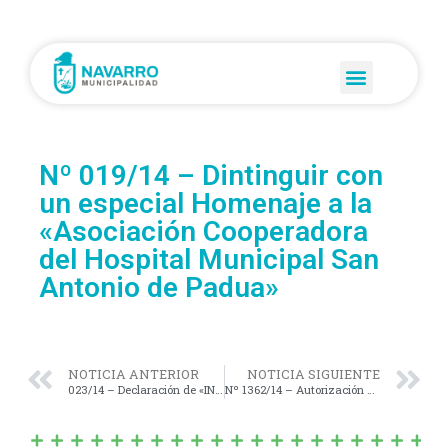
Nº 019/14 – Dintinguir con
un especial Homenaje a la
«Asociación Cooperadora
del Hospital Municipal San
Antonio de Padua»
NOTICIA ANTERIOR
NOTICIA SIGUIENTE
023/14 – Declaración de «INTERÉS MUNICIPAL y LEGISLATIVO» el Evento «Tiempo de Gauchos».
Nº 1362/14 – Autorización al D.E. para dar de baja del Inventario de bienes físicos de la Municipalidad de 2 Motoniveladoras y 1 Pala Cargadora.