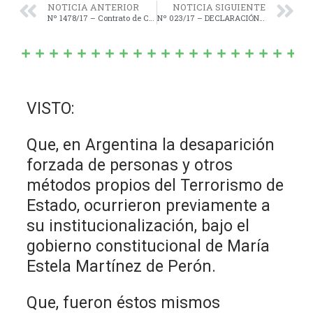
NOTICIA ANTERIOR
NOTICIA SIGUIENTE
Nº 1478/17 – Contrato de Comodato Suscripto con la Empresa EXADIGITAL S.R.L. (Red de Fibra Óptica en Navarro).-
Nº 023/17 – DECLARACIÓN de “INTERÉS MUNICIPAL” la “1º Fiesta del Mate y las Tortas Negras”, a realizarse en Las Marianas, Partido de Navarro el día 12 de Noviembre del corriente año.-
VISTO:
Que, en Argentina la desaparición
forzada de personas y otros
métodos propios del Terrorismo de
Estado, ocurrieron previamente a
su institucionalización, bajo el
gobierno constitucional de María
Estela Martínez de Perón.
Que, fueron éstos mismos