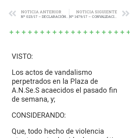
NOTICIA ANTERIOR
NOTICIA SIGUIENTE
Nº 023/17 – DECLARACIÓN de “INTERÉS MUNICIPAL” la “1º Fiesta del Mate y las Tortas Negras”, a realizarse en Las Marianas, Partido de Navarro el día 12 de Noviembre del corriente año.-
Nº 1479/17 – CONVALIDACIÓN del “CONVENIO de Financiamiento para Infraestructura de Redes Públicas Domiciliarias e Intradomiciliarias de Servicios Básicos; Obras Complementarias y/o Equipamiento Comunitario – Ley 14.449 de Acceso Justo al Hábitat, Convenio Específico”, Suscripto con la Subsecretaría Social de Tierras, Urbanismo y Vivienda de la Provincia de Buenos Aires.-
VISTO:
Los actos de vandalismo
perpetrados en la Plaza de
A.N.Se.S acaecidos el pasado fin
de semana, y;
CONSIDERANDO:
Que, todo hecho de violencia