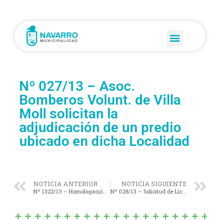
Nº 027/13 – Asoc.
Bomberos Volunt. de Villa
Moll solicitan la
adjudicación de un predio
ubicado en dicha Localidad
NOTICIA ANTERIOR
NOTICIA SIGUIENTE
Nº 1322/13 – Homologación del Nuevo Listado de Adjudic. de Viv. en el marco del «Plan Compartir Policía»
Nº 028/13 – Solicitud de Licencia al cargo de Edil de la Sra. María I. Ispizua