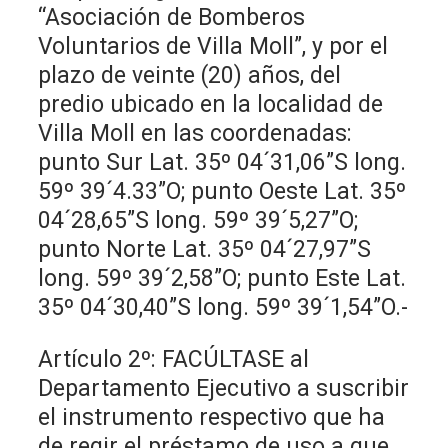
“Asociación de Bomberos
Voluntarios de Villa Moll”, y por el
plazo de veinte (20) años, del
predio ubicado en la localidad de
Villa Moll en las coordenadas:
punto Sur Lat. 35º 04´31,06”S long.
59º 39´4.33”O; punto Oeste Lat. 35º
04´28,65”S long. 59º 39´5,27”O;
punto Norte Lat. 35º 04´27,97”S
long. 59º 39´2,58”O; punto Este Lat.
35º 04´30,40”S long. 59º 39´1,54”O.-
Artículo 2º: FACÚLTASE al
Departamento Ejecutivo a suscribir
el instrumento respectivo que ha
de regir el préstamo de uso a que